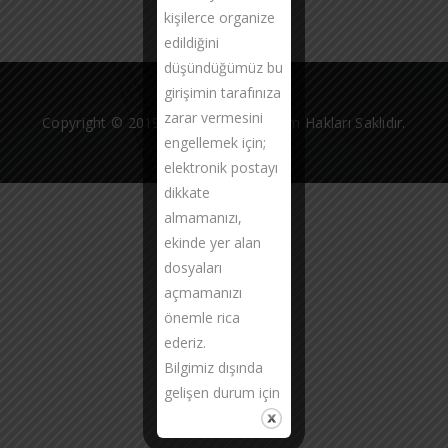
kişilerce organize
edildiğini
düşündüğümüz bu
girişimin tarafınıza
zarar vermesini
Copyright © 2019 Taşyakan Grup Tüm Hakları Saklıdır.
engellemek için;
elektronik postayı
dikkate
almamanızı,
ekinde yer alan
dosyaları
açmamanızı
önemle rica
ederiz.
Bilgimiz dışında
gelişen durum için
üzgün
olduğumuzu