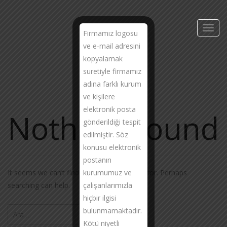
Toggl
Firmamız logosu
navig
ve e-mail adresini
kopyalamak
suretiyle firmamız
adına farklı kurum
ve kişilere
elektronik posta
Nothing Found
gönderildiği tespit
edilmiştir. Söz
konusu elektronik
postanın
kurumumuz ve
It seems we can’t find what you’re looking for. Perhaps
çalışanlarımızla
searching can help.
hiçbir ilgisi
Arama:
bulunmamaktadır.
Kötü niyetli