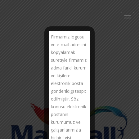
Toggl
navig
Firmamız logosu
ve e-mail adresini
kopyalamak
suretiyle firmamız
adına farklı kurum
ve kişilere
elektronik posta
gönderildiği tespit
edilmiştir. Söz
konusu elektronik
postanın
kurumumuz ve
çalışanlarımızla
hiçbir ilgisi