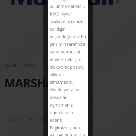
bulunmamaktadır.
Kötü niyetli
kişilerce organize
edildiğini
düşündüğümüz bu
girişimin tarafınıza
zarar vermesini
engellemek için;
03
Mar
admin
0
elektronik postayı
dikkate
MARSHALL
almamanızı,
ekinde yer alan
dosyaları
açmamanızı
önemle rica
ederiz.
Share
Bilgimiz dışında
gelişen durum için