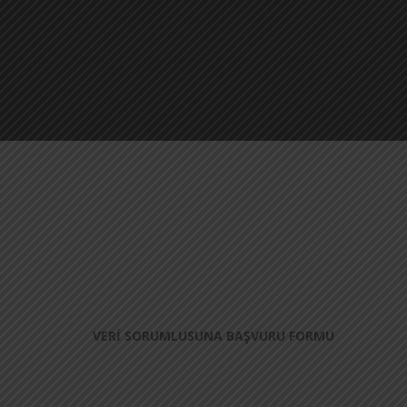
VERİ SORUMLUSUNA BAŞVURU FORMU